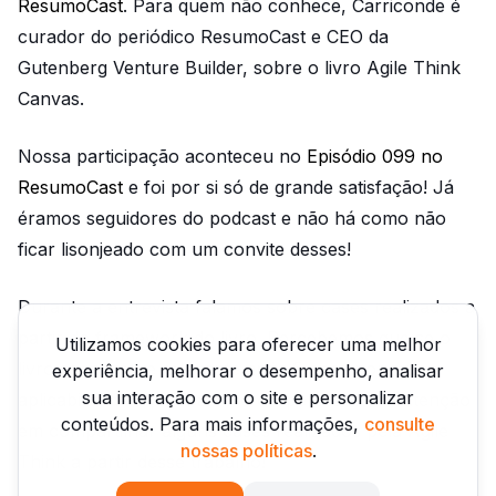
ResumoCast
. Para quem não conhece, Carriconde é
curador do periódico ResumoCast e CEO da
Gutenberg Venture Builder, sobre o livro Agile Think
Canvas.
Nossa participação aconteceu no
Episódio 099 no
ResumoCast
e foi por si só de grande satisfação! Já
éramos seguidores do podcast e não há como não
ficar lisonjeado com um convite desses!
Durante a entrevista falamos sobre cases realizados a
partir do framework do livro. Percebemos que se o
Utilizamos cookies para oferecer uma melhor
livro se manteve relevante após 5 anos por sua
experiência, melhorar o desempenho, analisar
sua interação com o site e personalizar
aplicabilidade e prática. Isso despertou nossa atenção
conteúdos. Para mais informações,
consulte
em compartilhar alguns cases realizados pela Agile
nossas políticas
.
Think a partir desse trabalho!