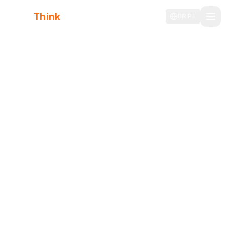
Agile
Think
BR
PT