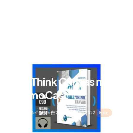
Agile Think Canvas no
ResumoCast
AgileThinker
20 de maio de 2022
Agile