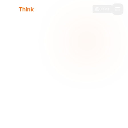
Agile
Think
BR
PT