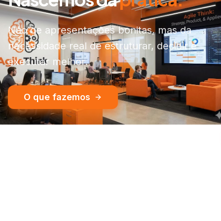
Presença em
eventos
globais
Web Summit, Innovation Week, e os
principais ecossistemas de inovação do
Brasil e do mundo.
Entre em contato