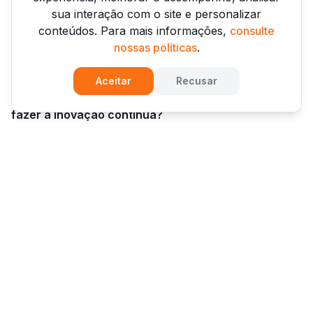
necessidades do cliente, aumentando o valor do
sua interação com o site e personalizar
negócio como um todo.
conteúdos. Para mais informações,
consulte
nossas políticas
.
Aceitar
Recusar
Como a Agile Think® pode ajudar a sua empresa a
fazer a inovação contínua?
Inovar é um verbo que está em voga nesse momento.
Mas quando inovar na minha empresa? Saiba que isso
é um trabalho que envolve colaboração,
envolvimento com o cliente e paixão por resolver os
seus problemas!
Mas quando queremos mudar nosso negócio e
prepara-lo para os próximos anos? A inovação passa
a ser uma necessidade e para isso precisamos criar