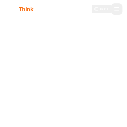
Agile
Think
BR
PT